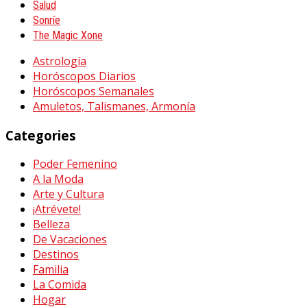
Salud
Sonríe
The Magic Xone
Astrología
Horóscopos Diarios
Horóscopos Semanales
Amuletos, Talismanes, Armonía
Categories
Poder Femenino
A la Moda
Arte y Cultura
¡Atrévete!
Belleza
De Vacaciones
Destinos
Familia
La Comida
Hogar