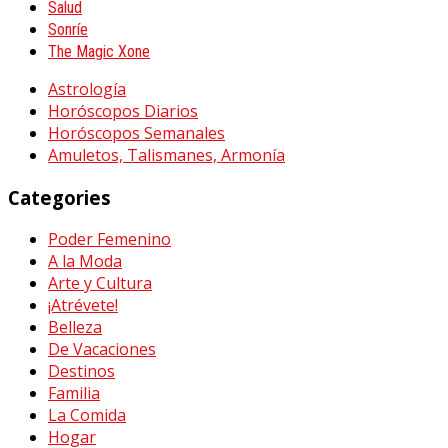
Salud
Sonríe
The Magic Xone
Astrología
Horóscopos Diarios
Horóscopos Semanales
Amuletos, Talismanes, Armonía
Categories
Poder Femenino
A la Moda
Arte y Cultura
¡Atrévete!
Belleza
De Vacaciones
Destinos
Familia
La Comida
Hogar