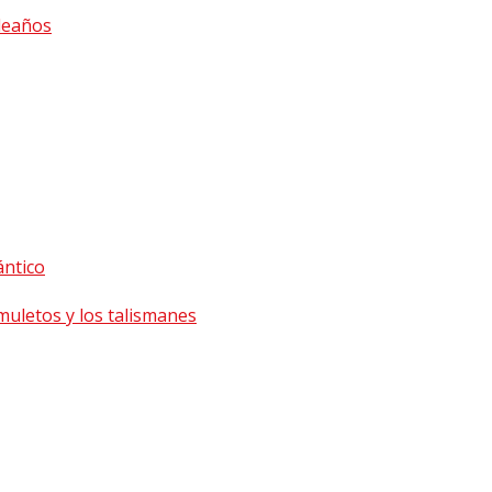
leaños
ántico
uletos y los talismanes