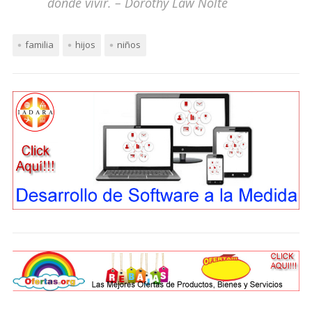
donde vivir. –
Dorothy Law Nolte
familia
hijos
niños