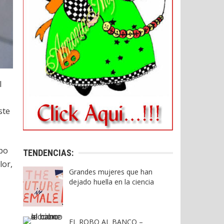
l
ste
ipo
TENDENCIAS:
lor,
Grandes mujeres que han
dejado huella en la ciencia
EL ROBO AL BANCO –