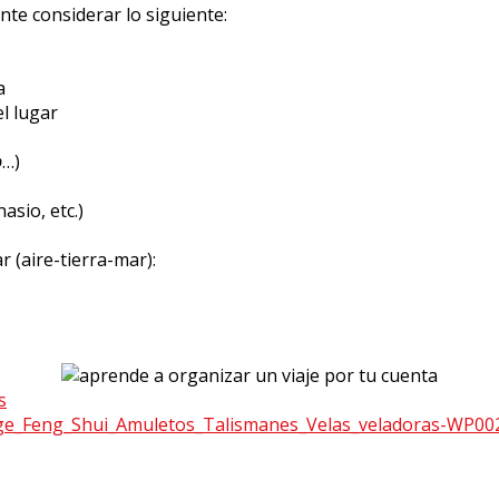
nte considerar lo siguiente:
a
el lugar
b
…)
asio, etc.)
 (aire-tierra-mar):
s