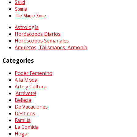
Salud
Sonríe
The Magic Xone
Astrología
Horóscopos Diarios
Horóscopos Semanales
Amuletos, Talismanes, Armonía
Categories
Poder Femenino
A la Moda
Arte y Cultura
¡Atrévete!
Belleza
De Vacaciones
Destinos
Familia
La Comida
Hogar