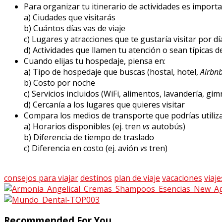
Para organizar tu itinerario de actividades es importa
a) Ciudades que visitarás
b) Cuántos días vas de viaje
c) Lugares y atracciones que te gustaría visitar por dí
d) Actividades que llamen tu atención o sean típicas d
Cuando elijas tu hospedaje, piensa en:
a) Tipo de hospedaje que buscas (hostal, hotel,
Airbn
b) Costo por noche
c) Servicios incluidos (WiFi, alimentos, lavandería, gimn
d) Cercanía a los lugares que quieres visitar
Compara los medios de transporte que podrías utilizar
a) Horarios disponibles (ej. tren
vs
autobús)
b) Diferencia de tiempo de traslado
c) Diferencia en costo (ej. avión
vs
tren)
consejos para viajar
destinos
plan de viaje
vacaciones
viaje
Recommended For You