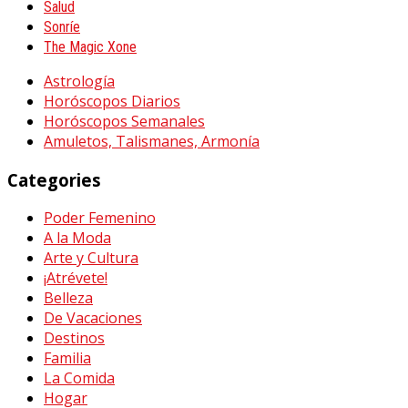
Salud
Sonríe
The Magic Xone
Astrología
Horóscopos Diarios
Horóscopos Semanales
Amuletos, Talismanes, Armonía
Categories
Poder Femenino
A la Moda
Arte y Cultura
¡Atrévete!
Belleza
De Vacaciones
Destinos
Familia
La Comida
Hogar