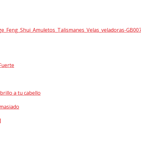
Fuerte
rillo a tu cabello
emasiado
]