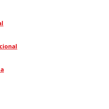
al
cional
na