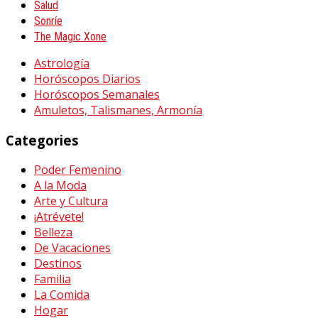
Salud
Sonríe
The Magic Xone
Astrología
Horóscopos Diarios
Horóscopos Semanales
Amuletos, Talismanes, Armonía
Categories
Poder Femenino
A la Moda
Arte y Cultura
¡Atrévete!
Belleza
De Vacaciones
Destinos
Familia
La Comida
Hogar