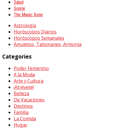
Salud
Sonríe
The Magic Xone
Astrología
Horóscopos Diarios
Horóscopos Semanales
Amuletos, Talismanes, Armonía
Categories
Poder Femenino
A la Moda
Arte y Cultura
¡Atrévete!
Belleza
De Vacaciones
Destinos
Familia
La Comida
Hogar