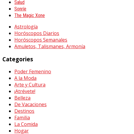
Salud
Sonríe
The Magic Xone
Astrología
Horóscopos Diarios
Horóscopos Semanales
Amuletos, Talismanes, Armonía
Categories
Poder Femenino
A la Moda
Arte y Cultura
¡Atrévete!
Belleza
De Vacaciones
Destinos
Familia
La Comida
Hogar