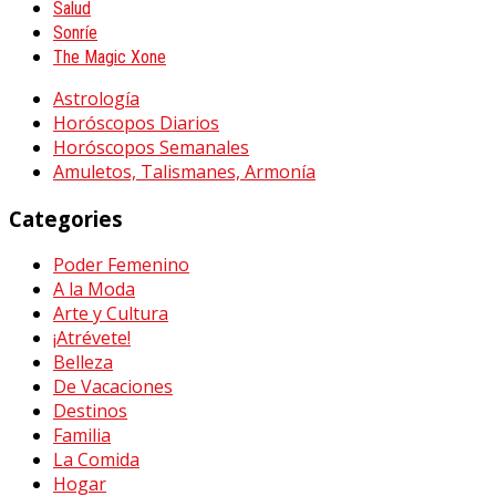
Salud
Sonríe
The Magic Xone
Astrología
Horóscopos Diarios
Horóscopos Semanales
Amuletos, Talismanes, Armonía
Categories
Poder Femenino
A la Moda
Arte y Cultura
¡Atrévete!
Belleza
De Vacaciones
Destinos
Familia
La Comida
Hogar