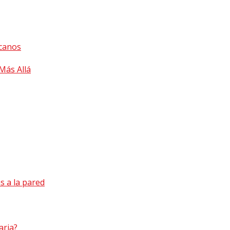
icanos
Más Allá
s a la pared
aria?