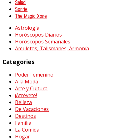
Salud
Sonríe
The Magic Xone
Astrología
Horóscopos Diarios
Horóscopos Semanales
Amuletos, Talismanes, Armonía
Categories
Poder Femenino
A la Moda
Arte y Cultura
¡Atrévete!
Belleza
De Vacaciones
Destinos
Familia
La Comida
Hogar