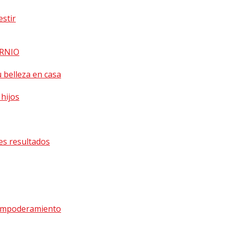
estir
ORNIO
 belleza en casa
 hijos
es resultados
y Empoderamiento