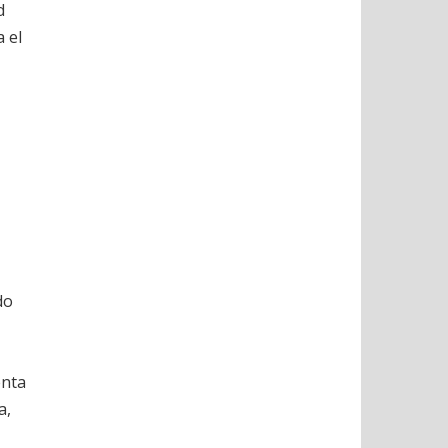
d
a el
do
enta
a,