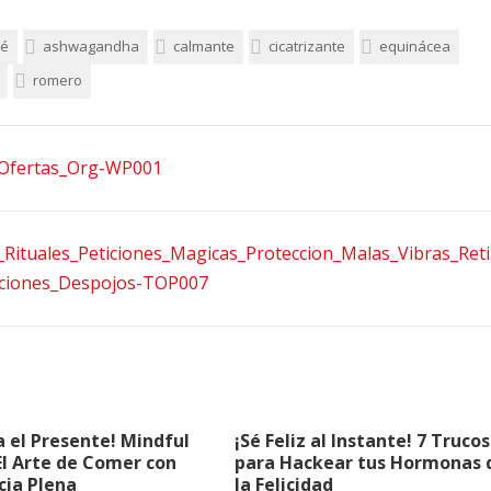
té
ashwagandha
calmante
cicatrizante
equinácea
romero
 el Presente! Mindful
¡Sé Feliz al Instante! 7 Trucos
El Arte de Comer con
para Hackear tus Hormonas 
cia Plena
la Felicidad