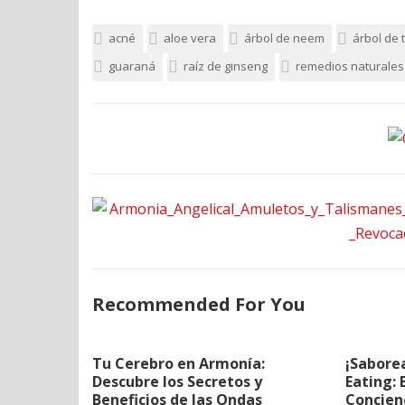
acné
aloe vera
árbol de neem
árbol de 
guaraná
raíz de ginseng
remedios naturales
Recommended For You
Tu Cerebro en Armonía:
¡Saborea
Descubre los Secretos y
Eating: 
Beneficios de las Ondas
Concien