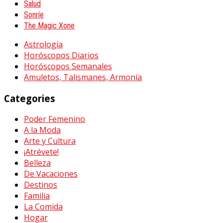
Salud
Sonríe
The Magic Xone
Astrología
Horóscopos Diarios
Horóscopos Semanales
Amuletos, Talismanes, Armonía
Categories
Poder Femenino
A la Moda
Arte y Cultura
¡Atrévete!
Belleza
De Vacaciones
Destinos
Familia
La Comida
Hogar