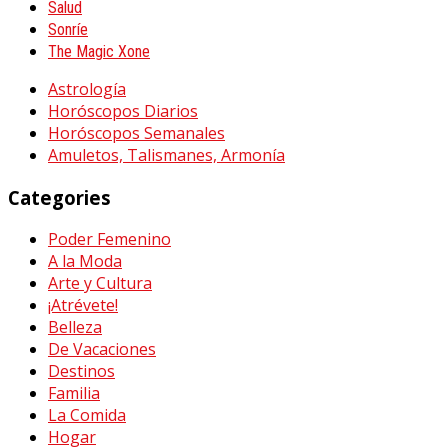
Salud
Sonríe
The Magic Xone
Astrología
Horóscopos Diarios
Horóscopos Semanales
Amuletos, Talismanes, Armonía
Categories
Poder Femenino
A la Moda
Arte y Cultura
¡Atrévete!
Belleza
De Vacaciones
Destinos
Familia
La Comida
Hogar