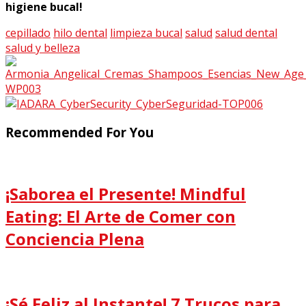
higiene bucal!
cepillado
hilo dental
limpieza bucal
salud
salud dental
salud y belleza
Recommended For You
¡Saborea el Presente! Mindful
Eating: El Arte de Comer con
Conciencia Plena
¡Sé Feliz al Instante! 7 Trucos para