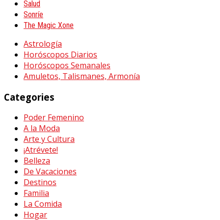
Salud
Sonríe
The Magic Xone
Astrología
Horóscopos Diarios
Horóscopos Semanales
Amuletos, Talismanes, Armonía
Categories
Poder Femenino
A la Moda
Arte y Cultura
¡Atrévete!
Belleza
De Vacaciones
Destinos
Familia
La Comida
Hogar