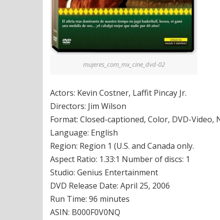
mujeres_com_mx_cine_dvd-02
Actors: Kevin Costner, Laffit Pincay Jr.
Directors: Jim Wilson
Format: Closed-captioned, Color, DVD-Video,
Language: English
Region: Region 1 (U.S. and Canada only.
Aspect Ratio: 1.33:1 Number of discs: 1
Studio: Genius Entertainment
DVD Release Date: April 25, 2006
Run Time: 96 minutes
ASIN: B000F0V0NQ