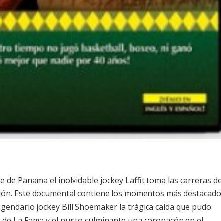
 de Panama el inolvidable jockey Laffit toma las carreras d
ión. Este documental contiene los momentos más destacado
egendario jockey Bill Shoemaker la trágica caída que pudo
lón de La Fama y el punto culminante una coronacón en el