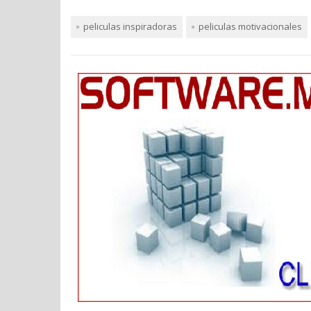
peliculas inspiradoras
peliculas motivacionales