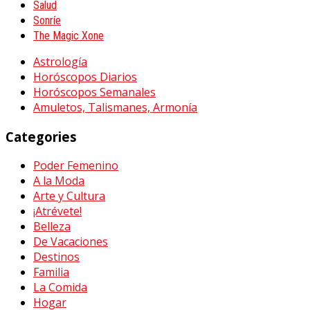
Salud
Sonríe
The Magic Xone
Astrología
Horóscopos Diarios
Horóscopos Semanales
Amuletos, Talismanes, Armonía
Categories
Poder Femenino
A la Moda
Arte y Cultura
¡Atrévete!
Belleza
De Vacaciones
Destinos
Familia
La Comida
Hogar