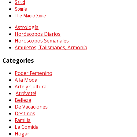
Salud
Sonríe
The Magic Xone
Astrología
Horóscopos Diarios
Horóscopos Semanales
Amuletos, Talismanes, Armonía
Categories
Poder Femenino
A la Moda
Arte y Cultura
¡Atrévete!
Belleza
De Vacaciones
Destinos
Familia
La Comida
Hogar