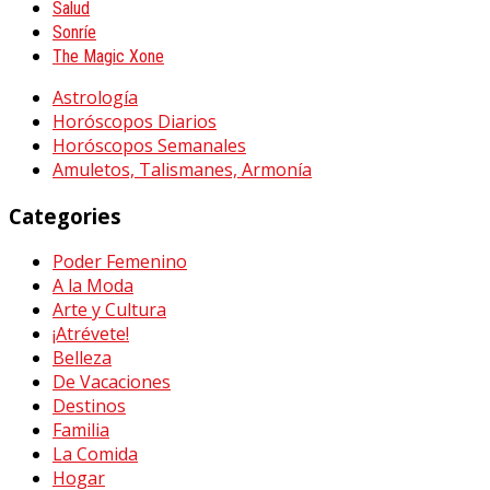
Salud
Sonríe
The Magic Xone
Astrología
Horóscopos Diarios
Horóscopos Semanales
Amuletos, Talismanes, Armonía
Categories
Poder Femenino
A la Moda
Arte y Cultura
¡Atrévete!
Belleza
De Vacaciones
Destinos
Familia
La Comida
Hogar