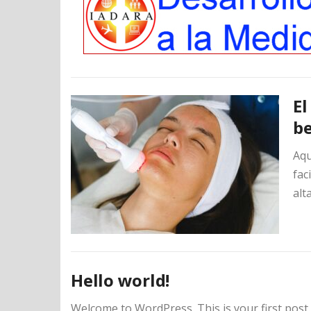
El
be
Aqu
fac
alt
Hello world!
Welcome to WordPress. This is your first post. E