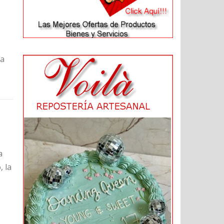
la
a
, la