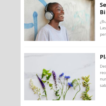
Se
Bi
¿Bu
Las
per
Pl
Des
rec
num
sab