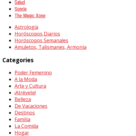
Salud
Sonríe
The Magic Xone
Astrología
Horóscopos Diarios
Horóscopos Semanales
Amuletos, Talismanes, Armonía
Categories
Poder Femenino
A la Moda
Arte y Cultura
¡Atrévete!
Belleza
De Vacaciones
Destinos
Familia
La Comida
Hogar