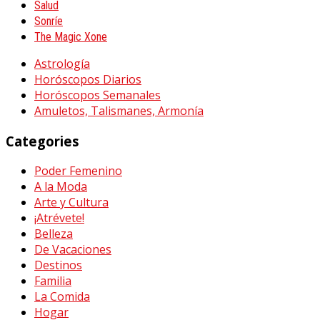
Salud
Sonríe
The Magic Xone
Astrología
Horóscopos Diarios
Horóscopos Semanales
Amuletos, Talismanes, Armonía
Categories
Poder Femenino
A la Moda
Arte y Cultura
¡Atrévete!
Belleza
De Vacaciones
Destinos
Familia
La Comida
Hogar