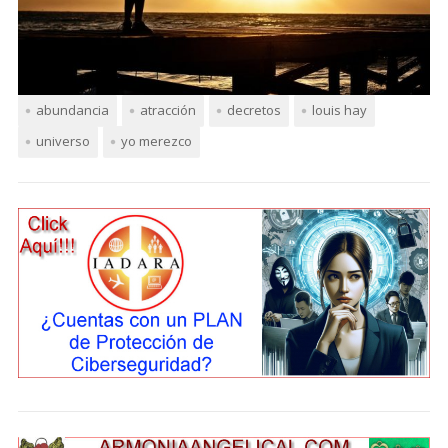
abundancia
atracción
decretos
louis hay
universo
yo merezco