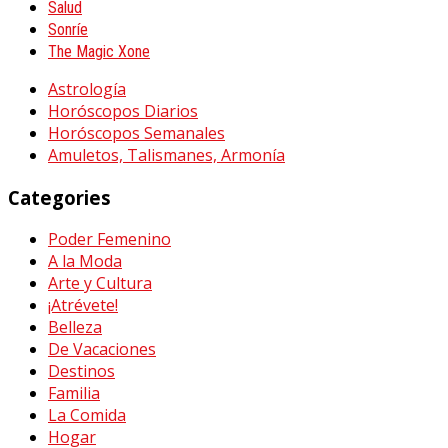
Salud
Sonríe
The Magic Xone
Astrología
Horóscopos Diarios
Horóscopos Semanales
Amuletos, Talismanes, Armonía
Categories
Poder Femenino
A la Moda
Arte y Cultura
¡Atrévete!
Belleza
De Vacaciones
Destinos
Familia
La Comida
Hogar