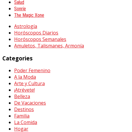
Salud
Sonríe
The Magic Xone
Astrología
Horóscopos Diarios
Horóscopos Semanales
Amuletos, Talismanes, Armonía
Categories
Poder Femenino
A la Moda
Arte y Cultura
¡Atrévete!
Belleza
De Vacaciones
Destinos
Familia
La Comida
Hogar