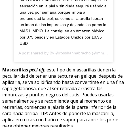
sensación en la piel y sin duda seguiré usándola
una vez por semana porque limpia a
profundidad la piel, es como si la arcilla fueran
un iman de las impurezas y dejando los poros lo
MÁS LIMPIO. La consiguen en Amazon México
por 375 pesos y en Estados Unidos por 10.95
USD
A post shared by
By @rosshannabracho
(@mm.blogg) on
J
Mascarillas
peel-off:
este tipo de mascarillas tienen la
peculiaridad de tener una textura en gel que, después de
aplicarla, se va solidificando hasta convertirse en una fina
capa gelatinosa, que al ser retirada arrastra las
impurezas y puntos negros del cutis. Puedes usarlas
semanalmente y se recomienda que al momento de
retirarlas, comiences a jalarla de la parte inferior de la
cara hacia arriba. TIP: Antes de ponerte la mascarilla,
aplica en tu cara un baño de vapor para abrir los poros
para obtener mejores resultados.