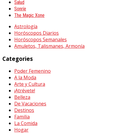
Salud
Sonríe
The Magic Xone
Astrología
Horóscopos Diarios
Horóscopos Semanales
Amuletos, Talismanes, Armonía
Categories
Poder Femenino
A la Moda
Arte y Cultura
¡Atrévete!
Belleza
De Vacaciones
Destinos
Familia
La Comida
Hogar