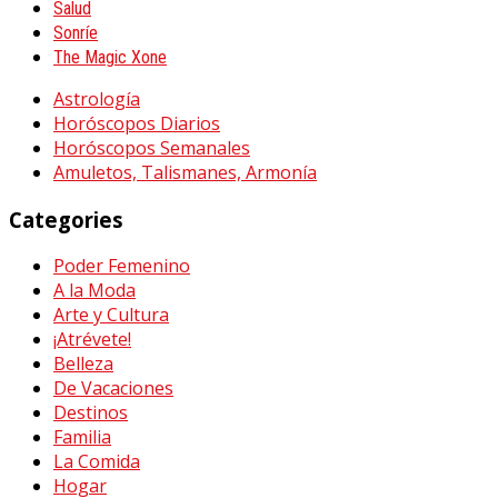
Salud
Sonríe
The Magic Xone
Astrología
Horóscopos Diarios
Horóscopos Semanales
Amuletos, Talismanes, Armonía
Categories
Poder Femenino
A la Moda
Arte y Cultura
¡Atrévete!
Belleza
De Vacaciones
Destinos
Familia
La Comida
Hogar