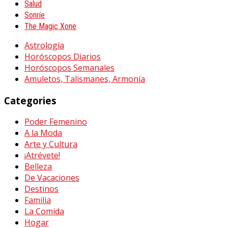
Salud
Sonríe
The Magic Xone
Astrología
Horóscopos Diarios
Horóscopos Semanales
Amuletos, Talismanes, Armonía
Categories
Poder Femenino
A la Moda
Arte y Cultura
¡Atrévete!
Belleza
De Vacaciones
Destinos
Familia
La Comida
Hogar