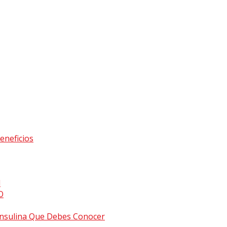
eneficios
l
O
a Insulina Que Debes Conocer