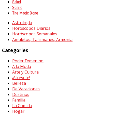
Salud
Sonríe
The Magic Xone
Astrología
Horóscopos Diarios
Horóscopos Semanales
Amuletos, Talismanes, Armonía
Categories
Poder Femenino
A la Moda
Arte y Cultura
¡Atrévete!
Belleza
De Vacaciones
Destinos
Familia
La Comida
Hogar