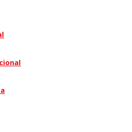
al
cional
na