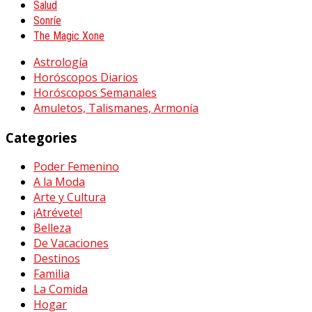
Salud
Sonríe
The Magic Xone
Astrología
Horóscopos Diarios
Horóscopos Semanales
Amuletos, Talismanes, Armonía
Categories
Poder Femenino
A la Moda
Arte y Cultura
¡Atrévete!
Belleza
De Vacaciones
Destinos
Familia
La Comida
Hogar