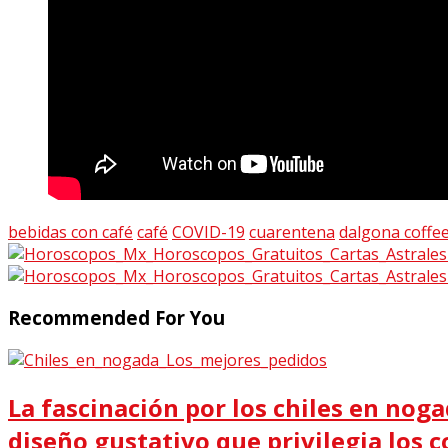
bebidas con café
café
COVID-19
cuarentena
dalgona coffe
Recommended For You
La fascinación por los chiles en noga
diseño gustativo que privilegia los co