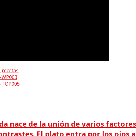
e
recetas
da nace de la unión de varios factores:
ntrastes. El plato entra por los ojos 