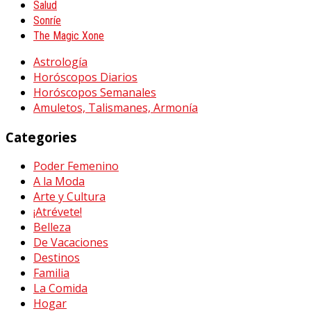
Salud
Sonríe
The Magic Xone
Astrología
Horóscopos Diarios
Horóscopos Semanales
Amuletos, Talismanes, Armonía
Categories
Poder Femenino
A la Moda
Arte y Cultura
¡Atrévete!
Belleza
De Vacaciones
Destinos
Familia
La Comida
Hogar