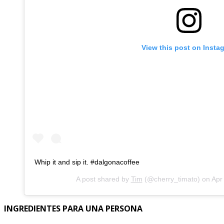
View this post on Insta
Whip it and sip it. #dalgonacoffee
A post shared by
Tim
(@cherry_timato) on
Apr
INGREDIENTES PARA UNA PERSONA