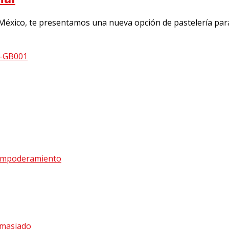
de México, te presentamos una nueva opción de pastelería pa
y Empoderamiento
emasiado