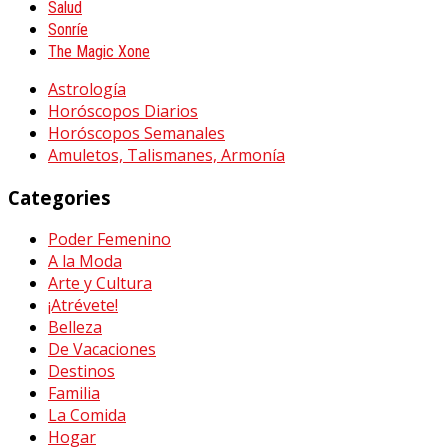
Salud
Sonríe
The Magic Xone
Astrología
Horóscopos Diarios
Horóscopos Semanales
Amuletos, Talismanes, Armonía
Categories
Poder Femenino
A la Moda
Arte y Cultura
¡Atrévete!
Belleza
De Vacaciones
Destinos
Familia
La Comida
Hogar