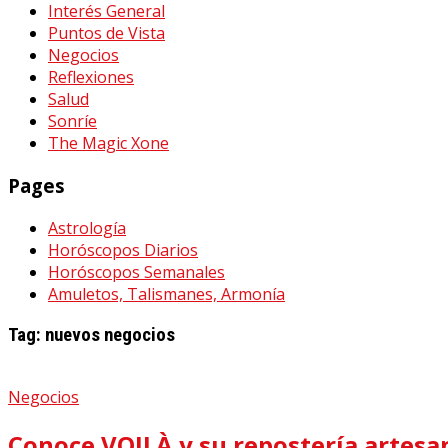
Interés General
Puntos de Vista
Negocios
Reflexiones
Salud
Sonríe
The Magic Xone
Pages
Astrología
Horóscopos Diarios
Horóscopos Semanales
Amuletos, Talismanes, Armonía
Tag:
nuevos negocios
Negocios
Conoce VOILÀ y su repostería artesa