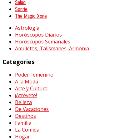
Salud
Sonríe
The Magic Xone
Astrología
Horóscopos Diarios
Horóscopos Semanales
Amuletos, Talismanes, Armonía
Categories
Poder Femenino
A la Moda
Arte y Cultura
¡Atrévete!
Belleza
De Vacaciones
Destinos
Familia
La Comida
Hogar