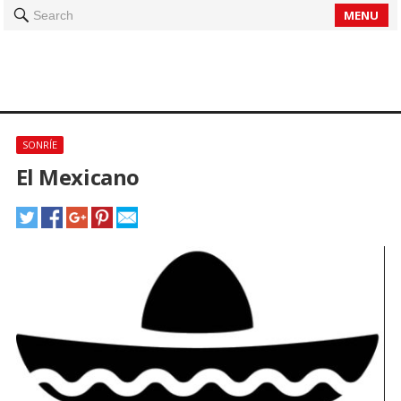
MENU
Search
SONRÍE
El Mexicano